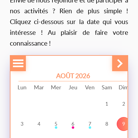
nos activités ? Rien de plus simple !
Cliquez ci-dessous sur la date qui vous
intéresse ! Au plaisir de faire votre
connaissance !
9
AOÛT 2026
Lun
Mar
Mer
Jeu
Ven
Sam
Dim
1
2
3
4
5
6
7
8
9